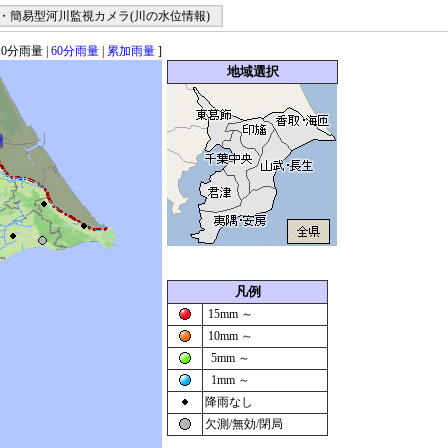
・簡易型河川監視カメラ(川の水位情報)
10分雨量
|
60分雨量
|
累加雨量
]
地域選択
凡例
15mm ～
10mm ～
5mm ～
1mm ～
降雨なし
欠測/無効/閉局